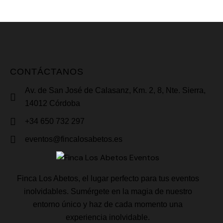
CONTÁCTANOS
Av. de San José de Calasanz, Km. 2, 8, Nte. Sierra,
14012 Córdoba
+34 650 732 297
eventos@fincalosabetos.es
Finca Los Abetos, el lugar perfecto para tus eventos
inolvidables. Sumérgete en la magia de nuestro
entorno único y haz de cada momento una
experiencia inolvidable.