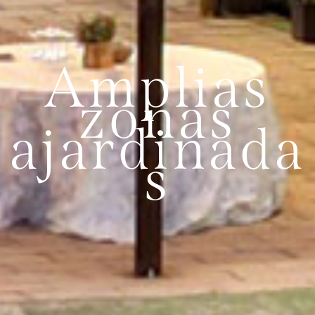
Amplias
zonas
ajardinada
s